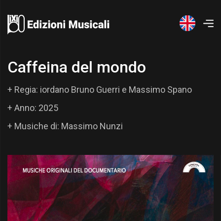
C
a
f
f
e
i
n
a
d
e
l
m
o
n
d
o
+ Regia: iordano Bruno Guerri e Massimo Spano
+ Anno: 2025
+ Musiche di: Massimo Nunzi