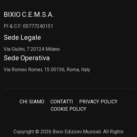
BIXIO C.E.M.S.A.
P.I & C.F: 00777240151
Sede Legale
Via Giulini, 7 20124 Milano
Sede Operativa
Via Romeo Romei, 15 00136, Roma, Italy
C
H
I
S
I
A
M
O
C
O
N
T
A
T
T
I
P
R
I
V
A
C
Y
P
O
L
I
C
Y
C
O
O
K
I
E
P
O
L
I
C
Y
Copyright © 2026 Bixio Edizioni Musicali. All Rights