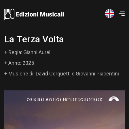
L
a
T
e
r
z
a
V
o
l
t
a
+ Regia: Gianni Aureli
+ Anno: 2025
+ Musiche di: David Cerquetti e Giovanni Piacentini