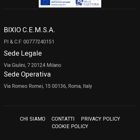
BIXIO C.E.M.S.A.
P.I & C.F: 00777240151
Sede Legale
Via Giulini, 7 20124 Milano
Sede Operativa
Via Romeo Romei, 15 00136, Roma, Italy
C
H
I
S
I
A
M
O
C
O
N
T
A
T
T
I
P
R
I
V
A
C
Y
P
O
L
I
C
Y
C
O
O
K
I
E
P
O
L
I
C
Y